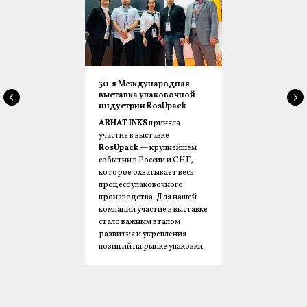
30-я Международная
выставка упаковочной
индустрии RosUpack
ARHAT INKS
приняла
участие в выставке
RosUpack
— крупнейшем
событии в России и СНГ,
которое охватывает весь
процесс упаковочного
производства. Для нашей
компании участие в выставке
стало важным этапом
развития и укрепления
позиций на рынке упаковки.