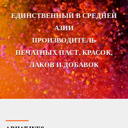
ЕДИНСТВЕННЫЙ В СРЕДНЕЙ
АЗИИ
ПРОИЗВОДИТЕЛЬ
ПЕЧАТНЫХ ПАСТ, КРАСОК,
ЛАКОВ И ДОБАВОК